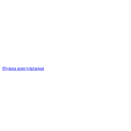
ЗАТРУДНЯЕТЕСЬ В ВЫБОРЕ КОНТЕЙНЕРА?
Поможем подобрать оптимальный вариант под Ваш бюджет и
задачу!
Нужна консультация