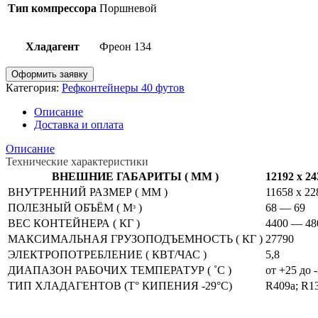
Тип компрессора
Поршневой
Хладагент
Фреон 134
Оформить заявку
Категория:
Рефконтейнеры 40 футов
Описание
Доставка и оплата
Описание
Технические характеристики
ВНЕШНИЕ ГАБАРИТЫ ( ММ )
12192 х 24
ВНУТРЕННИЙ РАЗМЕР ( ММ )
11658 х 22
ПОЛЕЗНЫЙ ОБЪЁМ ( Мᶟ )
68 — 69
ВЕС КОНТЕЙНЕРА ( КГ )
4400 — 48
МАКСИМАЛЬНАЯ ГРУЗОПОДЪЕМНОСТЬ ( КГ )
27790
ЭЛЕКТРОПОТРЕБЛЕНИЕ ( КВТ/ЧАС )
5,8
ДИАПАЗОН РАБОЧИХ ТЕМПЕРАТУР ( ˚С )
от +25 до 
ТИП ХЛАДАГЕНТОВ (T° КИПЕНИЯ -29°С)
R409a; R1