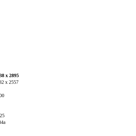
38 х 2895
82 х 2557
00
-25
34a