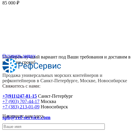
85 000
₽
Хотите приобрести универсальный
контейнер или рефрижераторный
контейнер?
Оставить заявку
Подберём лучший вариант под Ваши требования и доставим в
короткие сроки!
Продажа универсальных морских контейнеров и
рефконтейнеров в Санкт-Петербурге, Москве, Новосибирске
Свяжитесь с нами:
+7(911)247-81-15
Санкт-Петербург
+7 (903) 707-44-17
Москва
+7 (383) 213-01-09
Новосибирск
Напишите нам здесь
spb@ref-service.com