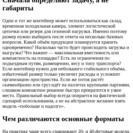
Сначала определяют задачу, а не
габариты
Один и тот же контейнер может использоваться как склад,
временная холодильная камера, элемент логистической
цепочки или резерв для сезонной нагрузки. Именно поэтому
размер нужно выбирать после ответа на несколько базовых
вопросов. Какой объём продукции планируется хранить
одновременно? Насколько часто будет происходить загрузка и
выгрузка? Что важнее — максимальная вместимость или
компактность на площадке? Есть ли ограничения по
подъездным путям, размещению, весу и типу транспорта?
Если контейнер нужен для небольшого стабильного объёма,
избыточный размер только увеличит расходы и усложнит
организацию пространства. Если же поток растёт
скачкообразно или груз идёт на паллетах крупными партиями,
слишком компактное решение быстро превратится в узкое
место. Правильный выбор всегда опирается на фактический
сценарий использования, а не на абстрактное желание взять
модель «побольше и надолго».
Чем различаются основные форматы
На практике чаще всего сравнивают 20- и 40-футовые модели.