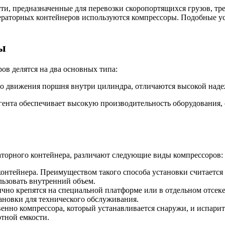
ти, предназначенные для перевозки скоропортящихся грузов, т
ераторных контейнеров используются компрессоры. Подобные у
ы
ов делятся на два основных типа:
о движения поршня внутри цилиндра, отличаются высокой наде
гента обеспечивает высокую производительность оборудования, с
аторного контейнера, различают следующие виды компрессоров:
нтейнера. Преимуществом такого способа установки считается 
льзовать внутренний объем.
но крепятся на специальной платформе или в отдельном отсеке
тановки для технического обслуживания.
твенно компрессора, который устанавливается снаружи, и испар
тной емкости.