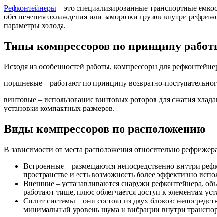
Рефконтейнеры
– это специализированные транспортные емкос
обеспечения охлаждения или заморозки грузов внутри рефриж
параметры холода.
Типы компрессоров по принципу работ
Исходя из особенностей работы, компрессоры для рефконтейнер
поршневые – работают по принципу возвратно-поступательног
винтовые – использование винтовых роторов для сжатия хлада
установки компактных размеров.
Виды компрессоров по расположению
В зависимости от места расположения относительно рефрижер
Встроенные – размещаются непосредственно внутри рефко
пространстве и есть возможность более эффективно испо
Внешние – устанавливаются снаружи рефконтейнера, обыч
работают тише, плюс облегчается доступ к элементам ус
Сплит-системы – они состоят из двух блоков: непосредс
минимальный уровень шума и вибрации внутри транспор