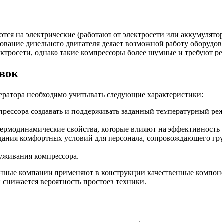
тся на электрические (работают от электросети или аккумулят
ование дизельного двигателя делает возможной работу оборудо
ектросети, однако такие компрессоры более шумные и требуют р
вок
ератора необходимо учитывать следующие характеристики:
рессора создавать и поддерживать заданный температурный реж
термодинамические свойства, которые влияют на эффективность 
дания комфортных условий для персонала, сопровождающего груз
луживания компрессора.
енные компании применяют в конструкции качественные компон
и снижается вероятность простоев техники.