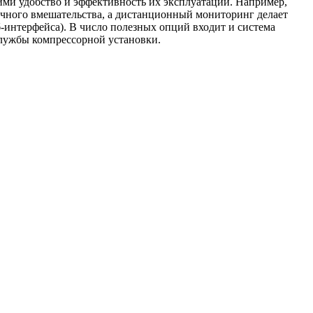
и удобство и эффективность их эксплуатации. Например,
учного вмешательства, а дистанционный мониторинг делает
интерфейса). В число полезных опций входит и система
службы компрессорной установки.