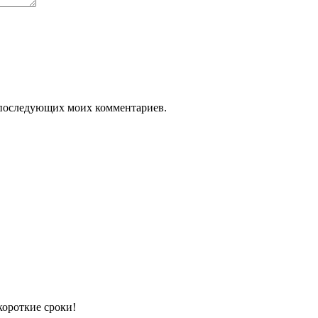
ля последующих моих комментариев.
й контейнер или рефрижераторный
короткие сроки!