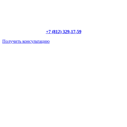
КУПИТЬ Б/У РЕФКОНТЕЙНЕР В ОТЛИЧНОМ
СОСТОЯНИИ?
С "РефСервис" это вполне реально!
+7 (812) 329-17-59
Получить консультацию