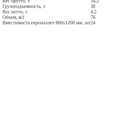
Вес брутто, т
34.2
Грузоподъемность, т
30
Вес нетто, т
4.2
Объем, м3
76
Вместимость европаллет 800х1200 мм, шт
24