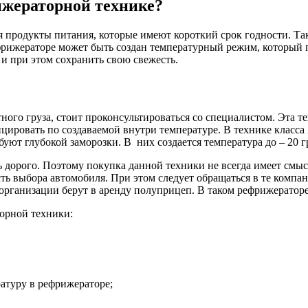
ижераторной технике?
я продукты питания, которые имеют короткий срок годности. Та
ефрижераторе может быть создан температурный режим, который 
 и при этом сохранить свою свежесть.
ого груза, стоит проконсультироваться со специалистом. Эта те
цировать по создаваемой внутри температуре. В технике класса 
уют глубокой заморозки. В них создается температура до – 20 г
ь дорого. Поэтому покупка данной техники не всегда имеет смы
ь выбора автомобиля. При этом следует обращаться в те компа
 организации берут в аренду полуприцеп. В таком рефрижератор
орной техники:
атуру в рефрижераторе;