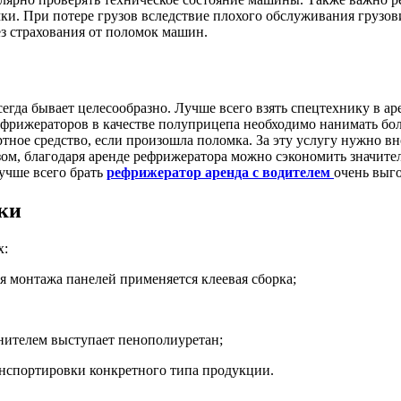
мки. При потере грузов вследствие плохого обслуживания грузо
з страхования от поломок машин.
сегда бывает целесообразно. Лучше всего взять спецтехнику в ар
рефрижераторов в качестве полуприцепа необходимо нанимать б
ное средство, если произошла поломка. За эту услугу нужно вн
ом, благодаря аренде рефрижератора можно сэкономить значител
учше всего брать
рефрижератор аренда с водителем
очень выг
ки
х:
ля монтажа панелей применяется клеевая сборка;
нителем выступает пенополиуретан;
ранспортировки конкретного типа продукции.