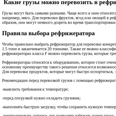
Какие грузы можно перевозить в рефр
Грузы могут быть самыми разными. Чаще всего к ним относятс
например, мясо. Для перевозки фруктов, ягод или овощей в р
образом, они могут немного дозреть во время транспортировки
Правила выбора рефрижератора
Чтобы правильно выбрать рефрижератор для перевозки конкретн
1.5 тонн и заканчивается 20 тоннами. Также ее можно классифи
рефрижераторах класса F можно перевозить грузы, которые треб
Рефрижераторы относятся к оборудованию, которое стоит очен
основному преимуществу такого решения относится возможност
Для перевозки продуктов, которые могут быстро испортиться,
Рекомендации перед перевозкой грузов с помощью рефрижерат
-выяснить требования к температуре;
-перед погрузкой нужно охладить грузовик;
-выполнять быструю загрузку, чтобы сохранить нужную темпер
-контролировать датчики, что позволяет избежать порчи груза;