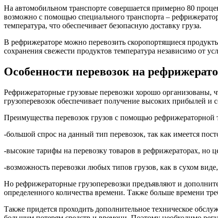
На автомобильном транспорте совершается примерно 80 процен
возможно с помощью специального транспорта – рефрижератор
температура, что обеспечивает безопасную доставку груза.
В рефрижераторе можно перевозить скоропортящиеся продукты,
сохранения свежести продуктов температура независимо от у
Особенности перевозок на рефрижерат
Рефрижераторные грузовые перевозки хорошо организованы, чт
грузоперевозок обеспечивает получение высоких прибылей и с
Преимущества перевозок грузов с помощью рефрижераторной 
-большой спрос на данный тип перевозок, так как имеется пос
-высокие тарифы на перевозку товаров в рефрижераторах, но ц
-возможность перевозки любых типов грузов, как в сухом виде
Но рефрижераторные грузоперевозки предъявляют и дополнител
определенного количества времени. Также больше времени тре
Также придется проходить дополнительное техническое обслуж
большим потерям средств и времени. Поэтому необходимо регу