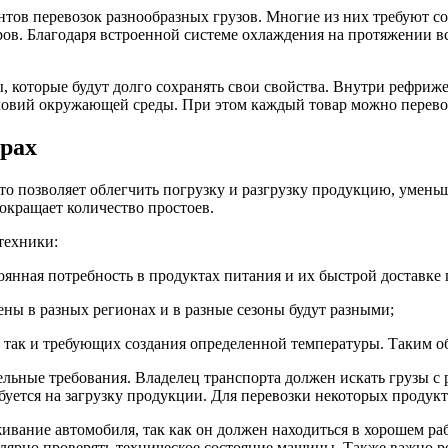
тов перевозок разнообразных грузов. Многие из них требуют со
ов. Благодаря встроенной системе охлаждения на протяжении в
 которые будут долго сохранять свои свойства. Внутри рефриж
словий окружающей среды. При этом каждый товар можно перево
орах
о позволяет облегчить погрузку и разгрузку продукцию, умень
окращает количество простоев.
техники:
тоянная потребность в продуктах питания и их быстрой доставке
ены в разных регионах и в разные сезоны будут разными;
, так и требующих создания определенной температуры. Таким о
ьные требования. Владелец транспорта должен искать грузы с р
буется на загрузку продукции. Для перевозки некоторых продук
ивание автомобиля, так как он должен находиться в хорошем ра
лярно проверять техническое состояние машины. Также важно р