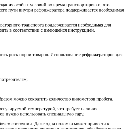
здания особых условий во время транспортировки, что
сего пути внутри рефрижератора поддерживается необходимая
ераторного транспорта поддерживается необходимая для
зить в соответствии с имеющейся инструкцией.
шить риск порчи товаров. Использование рефрижераторов для
 потребителям;
бразом можно сократить количество километров пробега.
егулируемой температурой, что требует наличия
тов нужно использовать специальную тару.
бочем состоянии. Даже одна поломка может привести к
егулярно проводить очистку и санитарную обработку кузова.