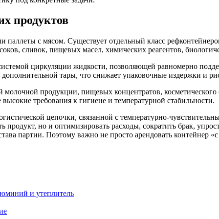
ких продуктов
или паллеты с мясом. Существует отдельный класс рефконтейне
 соков, сливок, пищевых масел, химических реагентов, биологич
стемой циркуляции жидкости, позволяющей равномерно поддерж
ез дополнительной тары, что снижает упаковочные издержки и ри
 молочной продукции, пищевых концентратов, косметического 
е высокие требования к гигиене и температурной стабильности.
огистической цепочки, связанной с температурно-чувствительн
ить продукт, но и оптимизировать расходы, сократить брак, упр
тава партии. Поэтому важно не просто арендовать контейнер «с
люминий и утеплитель
ие