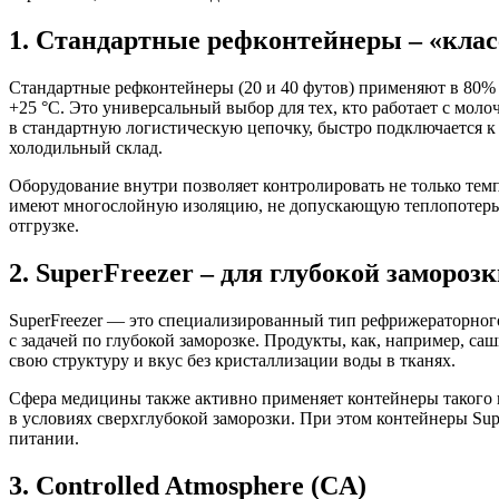
1. Стандартные рефконтейнеры – «клас
Стандартные рефконтейнеры (20 и 40 футов) применяют в 80% с
+25 °C. Это универсальный выбор для тех, кто работает с мо
в стандартную логистическую цепочку, быстро подключается к 
холодильный склад.
Оборудование внутри позволяет контролировать не только темп
имеют многослойную изоляцию, не допускающую теплопотерь да
отгрузке.
2. SuperFreezer – для глубокой заморо
SuperFreezer — это специализированный тип рефрижераторного 
с задачей по глубокой заморозке. Продукты, как, например, с
свою структуру и вкус без кристаллизации воды в тканях.
Сфера медицины также активно применяет контейнеры такого к
в условиях сверхглубокой заморозки. При этом контейнеры Su
питании.
3. Controlled Atmosphere (CA)