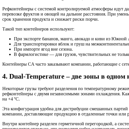
Рефконтейнеры с системой контролируемой атмосферы идут дал
перевозке фруктов и овощей на дальние расстояния. При умень
срок хранения продукта и снижает риски порчи.
Такой тип контейнеров используют:
При экспорте бананов, манго, авокадо и киви из Южной
Для транспортировки яблок и груш на межконтинентальн
При импорте ягод вне сезона.
В фармлогистике — для грузов, чувствительных не только
Контейнеры CA часто заказывают компании, работающие с сете
4. Dual-Temperature – две зоны в одном
Некоторые грузы требуют разделения по температурному режим
рефконтейнеры с двумя независимыми зонами охлаждения. Кажд
на +4 °C.
Эта конфигурация удобна для дистрибуции смешанных партий 
компании, доставляющие продукцию в отдаленные точки или ра
Внутри контейнер разделен герметичной перегородкой, а сис
производится отдельно, что позволяет гибко настраивать логис