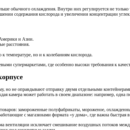
ьше обычного охлаждения. Внутри них регулируется не только т
шении содержания кислорода и увеличении концентрации углекис
 Америки и Азии.
ые расстояния.
 к температуре, но и к колебаниям кислорода.
выми супермаркетами, где особенно высоки требования к качест
 корпусе
у, но не оправдывают отправку двумя отдельными контейнерами
ая камера может работать в своем диапазоне: например, одна п
товаров: замороженные полуфабрикаты, мороженое, охлажденны
ботающие с магазинами формата «у дома», где важна быстрая вы
тема вентиляции исключает смешивание воздушных потоков межд
тику под конкретные задачи.