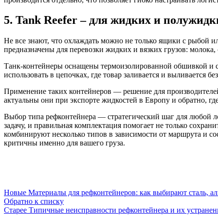
5. Tank Reefer – для жидких и полужид
Не все знают, что охлаждать можно не только ящики с рыбой 
предназначены для перевозки жидких и вязких грузов: молока,
Танк-контейнеры оснащены термоизолированной обшивкой и си
использовать в цепочках, где товар заливается и выливается б
Применение таких контейнеров — решение для производителей
актуальны они при экспорте жидкостей в Европу и обратно, гд
Выбор типа рефконтейнера — стратегический шаг для любой л
задачу, и правильная комплектация помогает не только сохран
комбинируют несколько типов в зависимости от маршрута и сос
критичны именно для вашего груза.
Новые
Материалы для рефконтейнеров: как выбирают сталь, а
Обратно к списку
Старее
Типичные неисправности рефконтейнера и их устранен