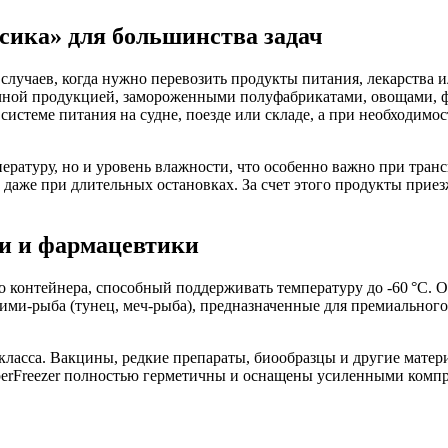
сика» для большинства задач
лучаев, когда нужно перевозить продукты питания, лекарства и
лочной продукцией, замороженными полуфабрикатами, овощами, ф
системе питания на судне, поезде или складе, а при необходим
ературу, но и уровень влажности, что особенно важно при тран
же при длительных остановках. За счет этого продукты приезж
зки и фармацевтики
контейнера, способный поддерживать температуру до -60 °C. Он
ашими-рыба (тунец, меч-рыба), предназначенные для премиальног
ласса. Вакцины, редкие препараты, биообразцы и другие матери
perFreezer полностью герметичны и оснащены усиленными компре