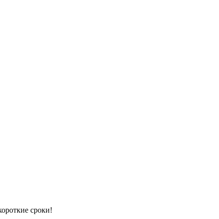
й контейнер или рефрижераторный
короткие сроки!