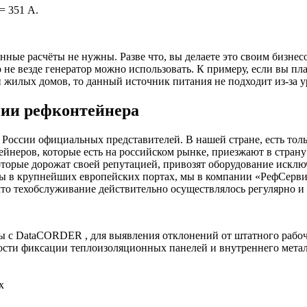
= 351 А.
анные расчёты не нужны. Разве что, вы делаете это своим бизне
 не везде генератор можно использовать. К примеру, если вы п
и жилых домов, то данный источник питания не подходит из-за 
нии рефконтейнера
 России официальных представителей. В нашей стране, есть то
йнеров, которые есть на российском рынке, приезжают в страну
торые дорожат своей репутацией, привозят оборудование исклю
ы в крупнейших европейских портах, мы в компании «РефСервис
что техобслуживание действительно осуществлялось регулярно и 
 с DataCORDER , для выявления отклонений от штатного рабо
ости фиксации теплоизоляционных панелей и внутреннего метал
х