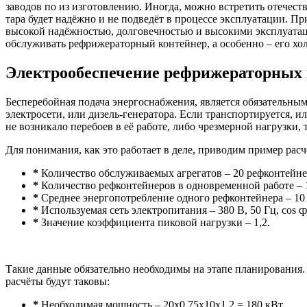
заводов по из изготовлению. Иногда, можно встретить отечес
тара будет надёжно и не подведёт в процессе эксплуатации. Пр
высокой надёжностью, долговечностью и высокими эксплуатаци
обслуживать рефрижераторный контейнер, а особенно – его хо
Электрообеспечение рефрижераторных 
Бесперебойная подача энергоснабжения, является обязательны
электросети, или дизель-генератора. Если транспортируется, 
не возникало перебоев в её работе, либо чрезмерной нагрузки,
Для понимания, как это работает в деле, приводим пример расч
*
Количество обслуживаемых агрегатов – 20 рефконтейн
*
Количество рефконтейнеров в одновременной работе – 
*
Среднее энергопотребление одного рефконтейнера – 10
*
Используемая сеть электропитания – 380 В, 50 Гц, cos ȹ
*
Значение коэффициента пиковой нагрузки – 1,2.
Такие данные обязательно необходимы на этапе планирования.
расчёты будут таковы:
*
Необходимая мощность – 20х0,75х10х1,2 = 180 кВт