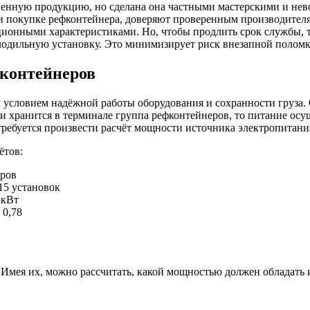
твенную продукцию, но сделана она частными мастерскими и нев
и покупке рефконтейнера, доверяют проверенным производителям,
онными характеристиками. Но, чтобы продлить срок службы, тр
лодильную установку. Это минимизирует риск внезапной поломк
контейнеров
м условием надёжной работы оборудования и сохранности груза.
или хранится в терминале группа рефконтейнеров, то питание ос
 требуется произвести расчёт мощности источника электропитани
ётов:
еров
15 установок
 кВт
 0,78
 Имея их, можно рассчитать, какой мощностью должен обладать