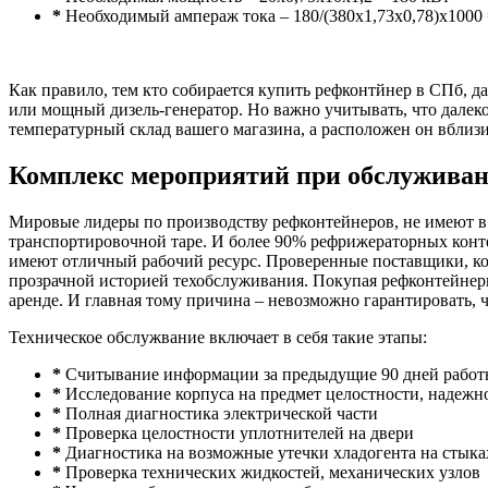
*
Необходимый ампераж тока – 180/(380х1,73х0,78)х1000 
Как правило, тем кто собирается купить рефконтйнер в СПб, д
или мощный дизель-генератор. Но важно учитывать, что далеко
температурный склад вашего магазина, а расположен он вблиз
Комплекс мероприятий при обслужива
Мировые лидеры по производству рефконтейнеров, не имеют в
транспортировочной таре. И более 90% рефрижераторных конте
имеют отличный рабочий ресурс. Проверенные поставщики, ко
прозрачной историей техобслуживания. Покупая рефконтейнер
аренде. И главная тому причина – невозможно гарантировать, 
Техническое обслужвание включает в себя такие этапы:
*
Считывание информации за предыдущие 90 дней работы
*
Исследование корпуса на предмет целостности, надежн
*
Полная диагностика электрической части
*
Проверка целостности уплотнителей на двери
*
Диагностика на возможные утечки хладогента на стыка
*
Проверка технических жидкостей, механических узлов