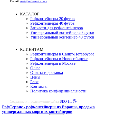
E-mail:
msk@ref-service.com
КАТАЛОГ
Рефконтейнеры 20 футов
Рефконтейнеры 40 футов
Запчасти для рефконтейнеров
Универсальный контейнер 20 футов
Универсальный контейнер 40 футов
КЛИЕНТАМ
Рефконтейнеры в Санкт-Петербурге
Рефконтейнеры в Новосибирске
Рефконтейнеры в Москве
О нас
Оплата и доставка
Цены
Блог
Контакты
Политика конфиденциальности
Создание и продвижение сайта
SEO-HI 🖐
РефСервис - рефконтейнеры из Европы, продажа
универсальных морских контейнеров