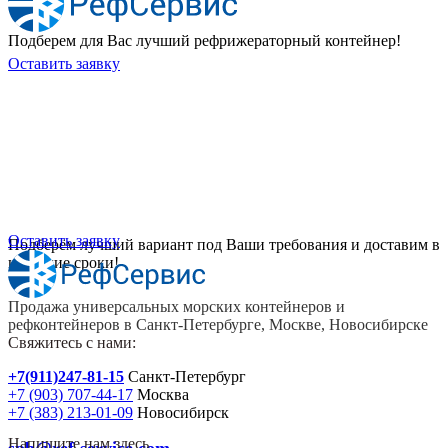
Подберем для Вас лучший рефрижераторный контейнер!
Оставить заявку
Хотите приобрести универсальный
контейнер или рефрижераторный
контейнер?
Оставить заявку
Подберём лучший вариант под Ваши требования и доставим в
короткие сроки!
Продажа универсальных морских контейнеров и
рефконтейнеров в Санкт-Петербурге, Москве, Новосибирске
Свяжитесь с нами:
+7(911)247-81-15
Санкт-Петербург
+7 (903) 707-44-17
Москва
+7 (383) 213-01-09
Новосибирск
Напишите нам здесь
spb@ref-service.com