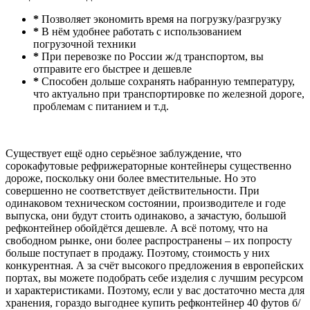
*
Позволяет экономить время на погрузку/разгрузку
*
В нём удобнее работать с использованием
погрузочной техники
*
При перевозке по России ж/д транспортом, вы
отправите его быстрее и дешевле
*
Способен дольше сохранять набранную температуру,
что актуально при транспортировке по железной дороге,
проблемам с питанием и т.д.
Существует ещё одно серьёзное заблуждение, что
сорокафутовые рефрижераторные контейнеры существенно
дороже, поскольку они более вместительные. Но это
совершенно не соответствует действительности. При
одинаковом техническом состоянии, производителе и годе
выпуска, они будут стоить одинаково, а зачастую, большой
рефконтейнер обойдётся дешевле. А всё потому, что на
свободном рынке, они более распространены – их попросту
больше поступает в продажу. Поэтому, стоимость у них
конкурентная. А за счёт высокого предложения в европейских
портах, вы можете подобрать себе изделия с лучшим ресурсом
и характеристиками. Поэтому, если у вас достаточно места для
хранения, гораздо выгоднее купить рефконтейнер 40 футов б/