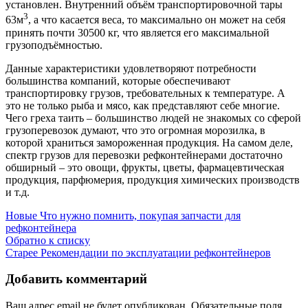
установлен. Внутренний объём транспортировочной тары
3
63м
, а что касается веса, то максимально он может на себя
принять почти 30500 кг, что является его максимальной
грузоподъёмностью.
Данные характеристики удовлетворяют потребности
большинства компаний, которые обеспечивают
транспортировку грузов, требовательных к температуре. А
это не только рыба и мясо, как представляют себе многие.
Чего греха таить – большинство людей не знакомых со сферой
грузоперевозок думают, что это огромная морозилка, в
которой храниться замороженная продукция. На самом деле,
спектр грузов для перевозки рефконтейнерами достаточно
обширный – это овощи, фрукты, цветы, фармацевтическая
продукция, парфюмерия, продукция химических производств
и т.д.
Новые
Что нужно помнить, покупая запчасти для
рефконтейнера
Обратно к списку
Старее
Рекомендации по эксплуатации рефконтейнеров
Добавить комментарий
Ваш адрес email не будет опубликован.
Обязательные поля