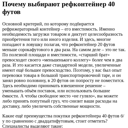
Почему выбирают рефконтейнер 40
футов
Основной критерий, по которому подбирается
рефрижераторный контейнер – его вместимость. Именно
необходимость загрузки товаром и диктует целесообразность
приобретения того или иного изделия. И здесь, многие
попадают в ловушку полагая, что рефконтейнер 20 футов
меньше сорокафутового в два раза. На самом деле – это не так.
По полезной площади и вместимости, «старший брат»
превосходит своего «меньшенького коллегу» более чем в два
раза. И это касается даже стандартной модели, увеличенные
имеют ещё большее превосходство. Поэтому, у вас был опыт
перевозки товара в большой транспортировочной таре, и он
занял ровно половину, в 20 футов он попросту не поместится.
Здесь необходимо принимать взвешенное решение –
уменьшать объём поставок, или использовать большие
ёмкости. А чтобы свободное место «не гуляло», вы можете
либо принять попутный груз, что снизит ваши расходы на
доставку, либо увеличить собственные мощности.
Какие ещё преимущества покупки рефконтейнера 40 футов б/
у по сравнению с двадцатифутовым, стоит отметить?
Специалисты выделяют такие: