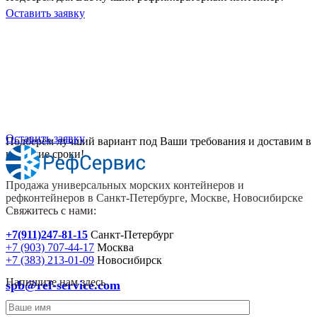
Оставить заявку
Хотите приобрести универсальный
контейнер или рефрижераторный
контейнер?
Оставить заявку
Подберём лучший вариант под Ваши требования и доставим в
короткие сроки!
Продажа универсальных морских контейнеров и
рефконтейнеров в Санкт-Петербурге, Москве, Новосибирске
Свяжитесь с нами:
+7(911)247-81-15
Санкт-Петербург
+7 (903) 707-44-17
Москва
+7 (383) 213-01-09
Новосибирск
Напишите нам здесь
spb@ref-service.com