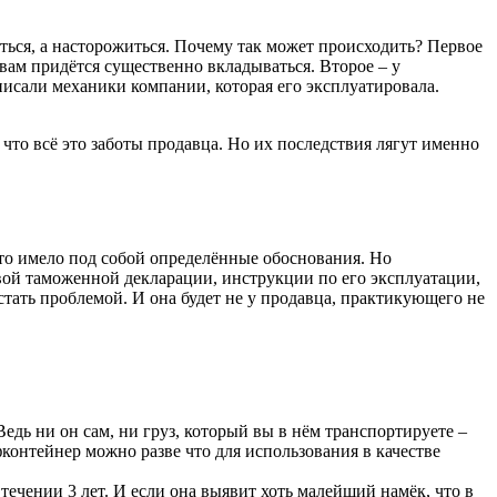
ться, а насторожиться. Почему так может происходить? Первое
 вам придётся существенно вкладываться. Второе – у
писали механики компании, которая его эксплуатировала.
, что всё это заботы продавца. Но их последствия лягут именно
 это имело под собой определённые обоснования. Но
вой таможенной декларации, инструкции по его эксплуатации,
стать проблемой. И она будет не у продавца, практикующего не
Ведь ни он сам, ни груз, который вы в нём транспортируете –
контейнер можно разве что для использования в качестве
ечении 3 лет. И если она выявит хоть малейший намёк, что в