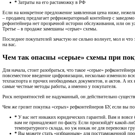
*
Затраты на его растаможку в РФ
Если на конкретное предложение заявленная цена ниже, нежели
– продавец предлагает рефрижераторный контейнер с заведомо 
рефонтейнера нет прозрачной истории обслуживания, или он уж
Третье – в продаже замешаны «серые» схемы.
Последнее покупателей зачастую не сильно волнует, мол и что з
на вас.
Чем так опасны «серые» схемы при по
Для начала, стоит разобраться, что такое «серые» рефконтейн
повсеместное введение цифровизации, несколько изменило вс
техпаспорта и прочих необходимых документов, и актов. А их 
самые честные методы работы, а именно у покупателя.
Риск неприятностей не надуманный, он действительно существу
Чем же грозит покупка «серых» рефконтейнеров БУ, если вы по
*
У вас нет никаких юридических гарантий. Вам и вовсе б
вам не принадлежит по факту. Если произойдёт какой-либ
температурного склада, но уж никак не для перевозки гр
*
Вы можете стать «избранным» для посттаможенной прове