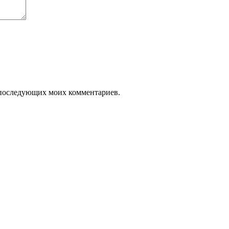
ля последующих моих комментариев.
й контейнер или рефрижераторный