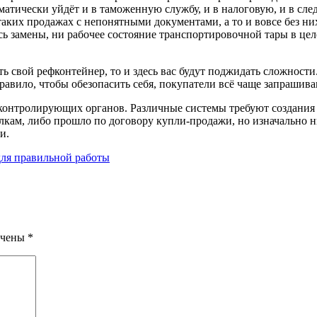
атически уйдёт и в таможенную службу, и в налоговую, и в сле
 таких продажах с непонятными документами, а то и вовсе без н
ись замены, ни рабочее состояние транспортировочной тары в це
ть свой рефконтейнер, то и здесь вас будут поджидать сложност
к правило, чтобы обезопасить себя, покупатели всё чаще запраш
-контролирующих органов. Различные системы требуют создания 
лкам, либо прошло по договору купли-продажи, но изначально н
и.
для правильной работы
ечены
*