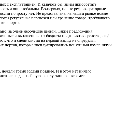
ых с эксплуатацией. И казалось бы, зачем приобретать
ы есть и они глобальны. Во-первых, новые рефрижераторные
России попросту нет. Не представлены на нашем рынке новые
буются регулярные перевозки или хранение товара, требующего
ские порты.
льно, за очень небольшие деньги. Такие предложения
ботанные и вытащенные из бюджета предприятия средства, ещё
ют, что и специалисты на первый взгляд не определят.
ких портов, которые эксплуатировались понятными компаниями
 нежели тремя годами позднее. И в этом нет ничего
 влияние на дальнейшую эксплуатацию – весомее.