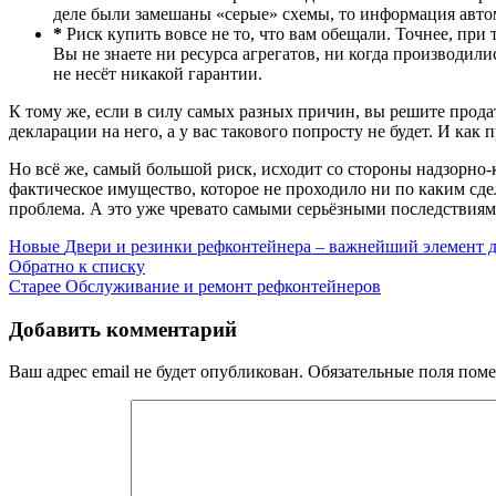
деле были замешаны «серые» схемы, то информация автом
*
Риск купить вовсе не то, что вам обещали. Точнее, при
Вы не знаете ни ресурса агрегатов, ни когда производил
не несёт никакой гарантии.
К тому же, если в силу самых разных причин, вы решите прода
декларации на него, а у вас такового попросту не будет. И ка
Но всё же, самый большой риск, исходит со стороны надзорно
фактическое имущество, которое не проходило ни по каким сде
проблема. А это уже чревато самыми серьёзными последствиям
Новые
Двери и резинки рефконтейнера – важнейший элемент 
Обратно к списку
Старее
Обслуживание и ремонт рефконтейнеров
Добавить комментарий
Ваш адрес email не будет опубликован.
Обязательные поля пом