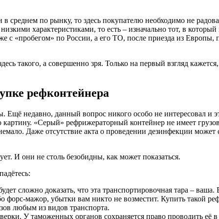
 в среднем по рынку, то здесь покупателю необходимо не радова
низкими характеристиками, то есть – изначально тот, в который
е с «пробегом» по России, а его ТО, после приезда из Европы, 
десь такого, а совершенно зря. Только на первый взгляд кажется
купке рефконтейнера
еры. Ещё недавно, данный вопрос никого особо не интересовал и
ю картину. «Серый» рефрижераторный контейнер не имеет грузо
немало. Даже отсутствие акта о проведении дезинфекции может 
ет. И они не столь безобидны, как может показаться.
падётесь:
удет сложно доказать, что эта транспортировочная тара – ваша. 
о форс-мажор, убытки вам никто не возместит. Купить такой реф
узов любым из видов транспорта.
рки. У таможенных органов сохраняется право проводить её в т