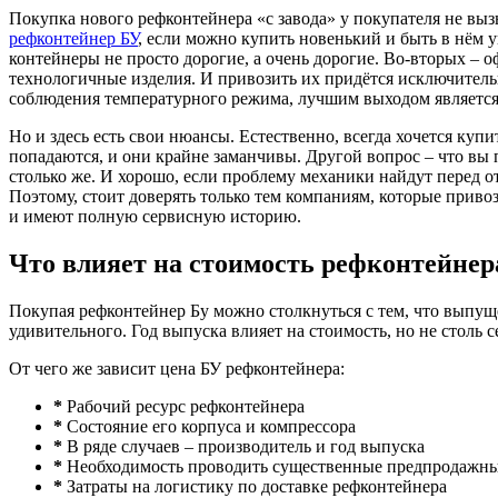
Покупка нового рефконтейнера «с завода» у покупателя не вызы
рефконтейнер БУ
, если можно купить новенький и быть в нём 
контейнеры не просто дорогие, а очень дорогие. Во-вторых –
технологичные изделия. И привозить их придётся исключительн
соблюдения температурного режима, лучшим выходом является
Но и здесь есть свои нюансы. Естественно, всегда хочется ку
попадаются, и они крайне заманчивы. Другой вопрос – что вы 
столько же. И хорошо, если проблему механики найдут перед о
Поэтому, стоит доверять только тем компаниям, которые прив
и имеют полную сервисную историю.
Что влияет на стоимость рефконтейнер
Покупая рефконтейнер Бу можно столкнуться с тем, что выпуще
удивительного. Год выпуска влияет на стоимость, но не столь 
От чего же зависит цена БУ рефконтейнера:
*
Рабочий ресурс рефконтейнера
*
Состояние его корпуса и компрессора
*
В ряде случаев – производитель и год выпуска
*
Необходимость проводить существенные предпродажны
*
Затраты на логистику по доставке рефконтейнера