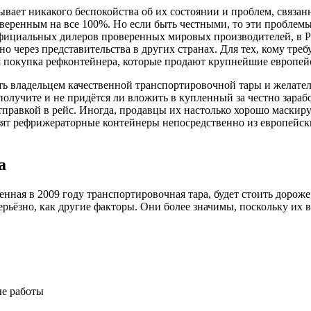
вает никакого беспокойства об их состоянии и проблем, связанн
уверенным на все 100%. Но если быть честными, то эти проблем
 официальных дилеров проверенных мировых производителей, в 
о через представительства в других странах. Для тех, кому тре
 покупка рефконтейнера, которые продают крупнейшие европей
пить владельцем качественной транспортировочной тары и желате
получите и не придётся ли вложить в купленный за честно зара
тправкой в рейс. Иногда, продавцы их настолько хорошо маскиру
озят рефрижераторные контейнеры непосредственно из европейс
а
нная в 2009 году транспортировочная тара, будет стоить дороже,
серьёзно, как другие факторы. Они более значимы, поскольку их
е работы